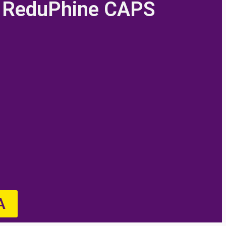
o ReduPhine CAPS
A